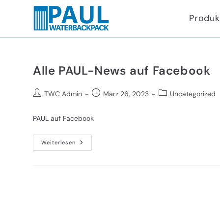
Zum
Produk
Inhalt
springen
Alle PAUL-News auf Facebook
Beitrags-
Beitrag
Beitrags-
TWC Admin
März 26, 2023
Uncategorized
Autor:
veröffentlicht:
Kategorie:
PAUL auf Facebook
Alle
Weiterlesen
PAUL-
News
Auf
Facebook